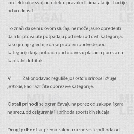
intelektualne svojine, udele u pravnim licima, akcije i hartije
od vrednosti.
To znači da se ni u ovom slučaju ne može jasno opredeliti
da li kriptovalute potpadaju pod neku od ovih kategorija.
Iako je najizglednije da se problem podvede pod
kategoriju koja potpada pod obavezu plaćanja poreza na
kapitalni dobitak.
V
Zakonodavac reguliše još
ostale prihode
i
druge
prihode
, kao različite oporezive kategorije.
Ostali prihodi
se ograničavaju na porez od zakupa, igara
na sreću, od osiguranja ili prihoda sportskih slučaja.
Drugi prihodi
su, prema zakonu razne vrste prihoda od