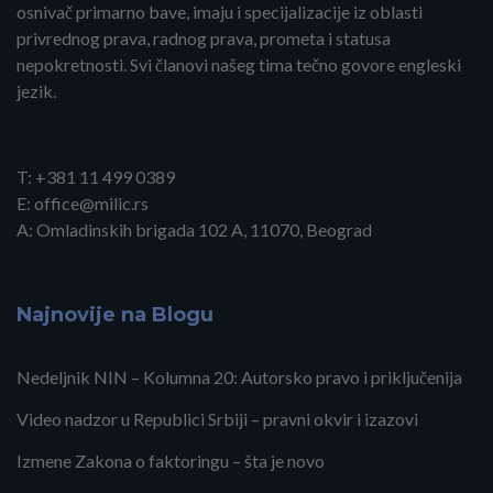
osnivač primarno bave, imaju i specijalizacije iz oblasti
privrednog prava, radnog prava, prometa i statusa
nepokretnosti. Svi članovi našeg tima tečno govore engleski
jezik.
T: +381 11 499 0389
E: office@milic.rs
A: Omladinskih brigada 102 A, 11070, Beograd
Najnovije na Blogu
Nedeljnik NIN – Kolumna 20: Autorsko pravo i priključenija
Video nadzor u Republici Srbiji – pravni okvir i izazovi
Izmene Zakona o faktoringu – šta je novo