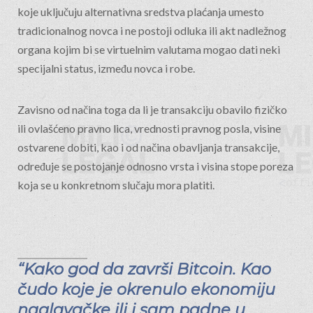
koje uključuju alternativna sredstva plaćanja umesto
tradicionalnog novca i ne postoji odluka ili akt nadležnog
organa kojim bi se virtuelnim valutama mogao dati neki
specijalni status, između novca i robe.
Zavisno od načina toga da li je transakciju obavilo fizičko
ili ovlašćeno pravno lica, vrednosti pravnog posla, visine
ostvarene dobiti, kao i od načina obavljanja transakcije,
određuje se postojanje odnosno vrsta i visina stope poreza
koja se u konkretnom slučaju mora platiti.
“Kako god da završi Bitcoin. Kao
čudo koje je okrenulo ekonomiju
naglavačke ili i sam padne u