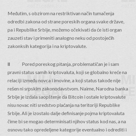
Međutim, s obzirom na restriktivan način tumačenja
odredbi zakona od strane poreskih organa svake države,
pa i Republike Srbije, možemo očekivati da će isti organ
zauzeti stav i primeniti analogno neku od postojećih
zakonksih kategorija i na kriptovalute.
II
Pored poreskog pitanja, problematičan je i sam
pravni status samih kriptovaluta, koji se globalno kreće na
relaciji između novca i imovine, a koji status takođe nije
rešen ni srpskim zakonodavstvom. Naime, Narodna banka
Srbije je izdala saopštenje da Bitcoin i ostale kriptovalute
nisu novac niti sredstvo plaćanja na teritoriji Republike
Srbije. Ali je izostalo dalje definisanje pojma kriptovaluta
čime bi se mogao determinisati njihov status kod nas, a na
osnovu tako opredeljene kategorije eventualno i odrediti i