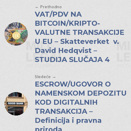
← Prethodno
VAT/PDV NA
BITCOIN/KRIPTO-
VALUTNE TRANSAKCIJE
U EU – Skatteverket v.
David Hedqvist –
STUDIJA SLUČAJA 4
Sledeće →
ESCROW/UGOVOR O
NAMENSKOM DEPOZITU
KOD DIGITALNIH
TRANSAKCIJA –
Definicija i pravna
priroda