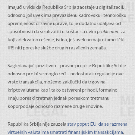
Imajući u vidu da Republika Srbija zaostaje u digitalizacii,
odnosno još uvek ima prevaziđenu kadrovsku i tehnološku
opremljenost državne uprave, to je dodatno udaljava od
sposobnosti da se uhvatiti u koštac sa ovim
problemom
za
koji adekvatno rešenje, istina, još uvek nemaju ni američki
IRS niti poreske službe drugih razvijenih zemalja.
Sagledavajući pozitivno – pravne propise Republike Srbije
odnosno pre bi se moglo reći – nedostatak regulacije ove
vrste transakcija, možemo zaključiti da trgovina
kriptovalutama kao i tako ostvareni prihodi, formalno
imaju poreski tretman jednak poreskom tretmanu
koporpodaje odnosno razmene druge imovine.
Republika Srbija nije zauzela
stav poput EU, da se razmena
virtuelnih valuta ima smatrati finansijskim transakcijama
,