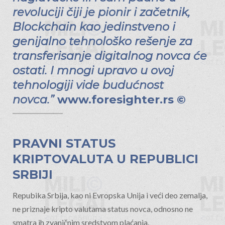
revoluciji čiji je pionir i začetnik,
Blockchain kao jedinstveno i
genijalno tehnološko rešenje za
transferisanje digitalnog novca će
ostati. I mnogi upravo u ovoj
tehnologiji vide budućnost
novca.”
www.foresighter.rs
©
PRAVNI STATUS
KRIPTOVALUTA U REPUBLICI
SRBIJI
Repubika Srbija, kao ni Evropska Unija i veći deo zemalja,
ne priznaje kripto valutama status novca, odnosno ne
smatra ih zvaničnim sredstvom plaćanja.