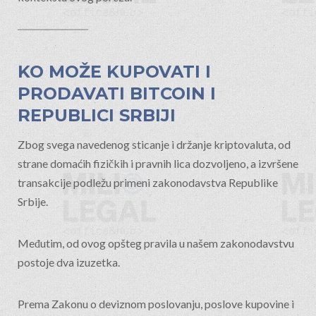
KO MOŽE KUPOVATI I
PRODAVATI BITCOIN I
REPUBLICI SRBIJI
Zbog svega navedenog sticanje i držanje kriptovaluta, od
strane domaćih fizičkih i pravnih lica dozvoljeno, a izvršene
transakcije podležu primeni zakonodavstva Republike
Srbije.
Međutim, od ovog opšteg pravila u našem zakonodavstvu
postoje dva izuzetka.
Prema Zakonu o deviznom poslovanju, poslove kupovine i