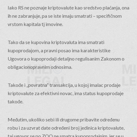
Iako RS ne poznaje kriptovalute kao sredstvo plaćanja, ona
ih ne zabranjuje, pa se iste imaju smatrati – specifičnom
vrstom kapitala tj imovine.
Tako da se kupovina kriptovaluta ima smatrati
kupoprodajom, a pravni posao ima karakteristike
Ugovora o kupoprodaji detaljno regulisanim Zakonom o
obligacionopravnim odnosima.
Takođe i „povratna“ transakcija, u kojoj imalac prodaje
kriptovalute za efektivni novac, ima status kupoprodaje
takođe.
Međutim, ukoliko sebi ili drugome pribavite određenu
robu i za uzvrat date određeni broj jedinica kriptovalute,
taj ugovor se po ZOO ne smatra kupoprodajnim, jer se u