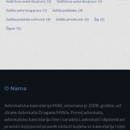
Vodič kroz autorsko pravo
(1)
Vodiš kroz autorsko pravo
(1)
Zaštita autorskog prava
(7)
Zaštita podataka
(4)
Zaštita podataka o ličnosti
(4)
Zaštita privatnosti
(3)
Žig
(5)
Žigovi
(5)
O Nama
Advokatska kancelarija Milić, osnovana je 2008. godine, od
strane Advokata
Dragana Milića
. Pored advokata,
advokatsku kancelariju čine i
saradnici, advokati i diplomirani
pravnici
koji pored pravnih oblasti kojima se kancelarija i njen