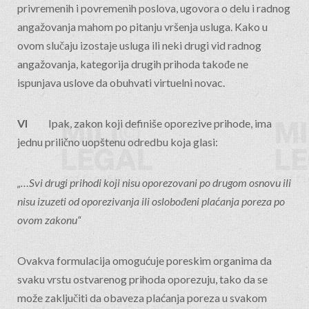
privremenih i povremenih poslova, ugovora o delu i radnog
angažovanja mahom po pitanju vršenja usluga. Kako u
ovom slučaju izostaje usluga ili neki drugi vid radnog
angažovanja, kategorija drugih prihoda takođe ne
ispunjava uslove da obuhvati virtuelni novac.
VI
Ipak, zakon koji definiše oporezive prihode, ima
jednu prilično uopštenu odredbu koja glasi:
„…Svi drugi prihodi koji nisu oporezovani po drugom osnovu ili
nisu izuzeti od oporezivanja ili oslobođeni plaćanja poreza po
ovom zakonu“
Ovakva formulacija omogućuje poreskim organima da
svaku vrstu ostvarenog prihoda oporezuju, tako da se
može zaključiti da obaveza plaćanja poreza u svakom