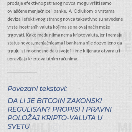
prodaje efektivnog stranog novca, mogu vršiti samo
ovlašćene menjačnice i banke. A Odlukom o vrstama
deviza i efektivnog stranog novca taksativno su navedene
vrste inostranih valuta kojima se na ovaj način može
trgovati. Kako među njima nema kriptovaluta, jer i nemaju
status novca, menjačnicama i bankama nije dozvoljeno da
trguju istim odnosno da u svoje ili ime klijenata otvaraju i
upravljaju kriptovalutnim računima.
Povezani tekstovi:
DA LI JE BITCOIN ZAKONSKI
REGULISAN? PROPISI I PRAVNI
POLOŽAJ KRIPTO-VALUTA U
SVETU