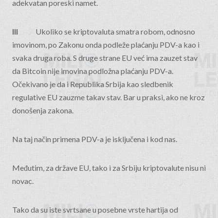
adekvatan poreski namet.
III
Ukoliko se kriptovaluta smatra robom, odnosno
imovinom, po Zakonu onda podleže plaćanju PDV-a kao i
svaka druga roba. S druge strane EU već ima zauzet stav
da Bitcoin nije imovina podložna plaćanju PDV-a.
Očekivano je da i Republika Srbija kao sledbenik
regulative EU zauzme takav stav. Bar u praksi, ako ne kroz
donošenja zakona.
Na taj način primena PDV-a je isključena i kod nas.
Međutim, za države EU, tako i za Srbiju kriptovalute nisu ni
novac.
Tako da su iste svrtsane u posebne vrste hartija od