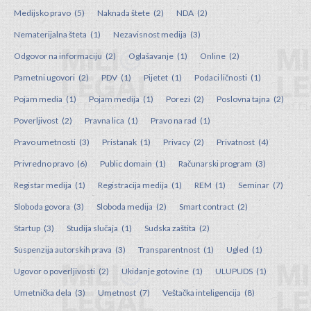
Medijsko pravo
(5)
Naknada štete
(2)
NDA
(2)
Nematerijalna šteta
(1)
Nezavisnost medija
(3)
Odgovor na informaciju
(2)
Oglašavanje
(1)
Online
(2)
Pametni ugovori
(2)
PDV
(1)
Pijetet
(1)
Podaci ličnosti
(1)
Pojam media
(1)
Pojam medija
(1)
Porezi
(2)
Poslovna tajna
(2)
Poverljivost
(2)
Pravna lica
(1)
Pravo na rad
(1)
Pravo umetnosti
(3)
Pristanak
(1)
Privacy
(2)
Privatnost
(4)
Privredno pravo
(6)
Public domain
(1)
Računarski program
(3)
Registar medija
(1)
Registracija medija
(1)
REM
(1)
Seminar
(7)
Sloboda govora
(3)
Sloboda medija
(2)
Smart contract
(2)
Startup
(3)
Studija slučaja
(1)
Sudska zaštita
(2)
Suspenzija autorskih prava
(3)
Transparentnost
(1)
Ugled
(1)
Ugovor o poverljivosti
(2)
Ukidanje gotovine
(1)
ULUPUDS
(1)
Umetnička dela
(3)
Umetnost
(7)
Veštačka inteligencija
(8)