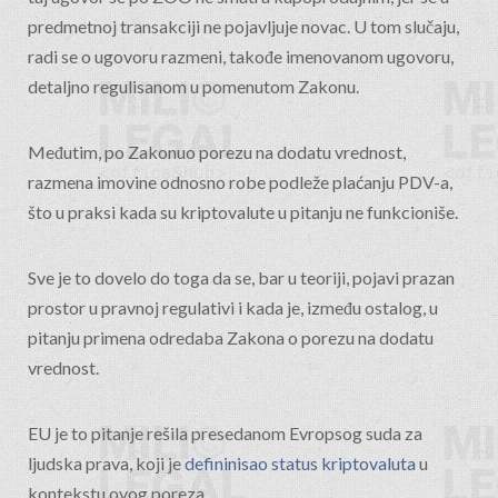
predmetnoj transakciji ne pojavljuje novac. U tom slučaju,
radi se o ugovoru razmeni, takođe imenovanom ugovoru,
detaljno regulisanom u pomenutom Zakonu.
Međutim, po Zakonuo porezu na dodatu vrednost,
razmena imovine odnosno robe podleže plaćanju PDV-a,
što u praksi kada su kriptovalute u pitanju ne funkcioniše.
Sve je to dovelo do toga da se, bar u teoriji, pojavi prazan
prostor u pravnoj regulativi i kada je, između ostalog, u
pitanju primena odredaba Zakona o porezu na dodatu
vrednost.
EU je to pitanje rešila presedanom Evropsog suda za
ljudska prava, koji je
defininisao status kriptovaluta
u
kontekstu ovog poreza.