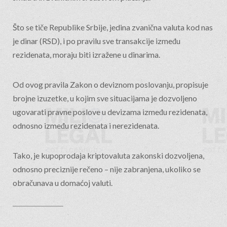
Što se tiče Republike Srbije, jedina zvanična valuta kod nas
je dinar (RSD), i po pravilu sve transakcije između
rezidenata, moraju biti izražene u dinarima.
Od ovog pravila Zakon o deviznom poslovanju, propisuje
brojne izuzetke, u kojim sve situacijama je dozvoljeno
ugovarati pravne poslove u devizama između rezidenata,
odnosno između rezidenata i nerezidenata.
Tako, je kupoprodaja kriptovaluta zakonski dozvoljena,
odnosno preciznije rečeno – nije zabranjena, ukoliko se
obračunava u domaćoj valuti.