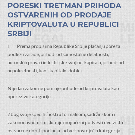
PORESKI TRETMAN PRIHODA
OSTVARENIH OD PRODAJE
KRIPTOVALUTA U REPUBLICI
SRBIJI
I
Prema propisima Republike Srbije plaćanju poreza
podležu zarade, prihodi od samostalne delatnosti,
autorskih prava i industrijske svojine, kapitala, prihodi od
nepokretnosti, kao i kapitalni dobici.
Nijedan zakon ne pominje prihode od kriptovaluta kao
oporezivu kategoriju.
Zbog svoje specifičnosti u formalnom, sadržinskom i
zakonodavnom smislu, nije moguće ni podvesti ovu vrstu
ostvarene dobiti pod neku od već postojećih kategorija.