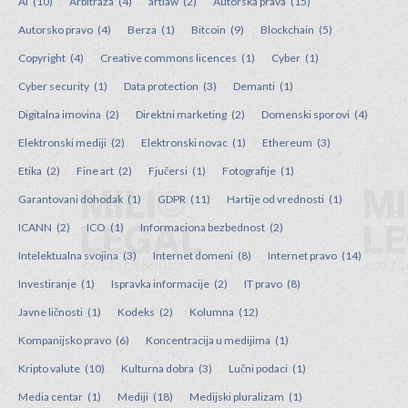
AI
(10)
Arbitraža
(4)
artlaw
(2)
Autorska prava
(15)
Autorsko pravo
(4)
Berza
(1)
Bitcoin
(9)
Blockchain
(5)
Copyright
(4)
Creative commons licences
(1)
Cyber
(1)
Cyber security
(1)
Data protection
(3)
Demanti
(1)
Digitalna imovina
(2)
Direktni marketing
(2)
Domenski sporovi
(4)
Elektronski mediji
(2)
Elektronski novac
(1)
Ethereum
(3)
Etika
(2)
Fine art
(2)
Fjučersi
(1)
Fotografije
(1)
Garantovani dohodak
(1)
GDPR
(11)
Hartije od vrednosti
(1)
ICANN
(2)
ICO
(1)
Informaciona bezbednost
(2)
Intelektualna svojina
(3)
Internet domeni
(8)
Internet pravo
(14)
Investiranje
(1)
Ispravka informacije
(2)
IT pravo
(8)
Javne ličnosti
(1)
Kodeks
(2)
Kolumna
(12)
Kompanijsko pravo
(6)
Koncentracija u medijima
(1)
Kripto valute
(10)
Kulturna dobra
(3)
Lučni podaci
(1)
Media centar
(1)
Mediji
(18)
Medijski pluralizam
(1)