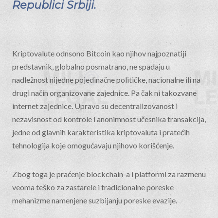
Republici Srbiji.
Kriptovalute odnsono Bitcoin kao njihov najpoznatiji
predstavnik, globalno posmatrano, ne spadaju u
nadležnost nijedne pojedinačne političke, nacionalne ili na
drugi način organizovane zajednice. Pa čak ni takozvane
internet zajednice. Upravo su decentralizovanost i
nezavisnost od kontrole i anonimnost učesnika transakcija,
jedne od glavnih karakteristika kriptovaluta i pratećih
tehnologija koje omogućavaju njihovo korišćenje.
Zbog toga je praćenje blockchain-a i platformi za razmenu
veoma teško za zastarele i tradicionalne poreske
mehanizme namenjene suzbijanju poreske evazije.