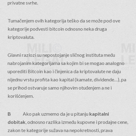
privatne svrhe.
Tumačenjem ovih kategorija teško da se može pod ove
kategorije podvesti bitcoin odnosno neka druga
kriptovaluta.
Glavni razlozi su nepostojanje sličnog instituta među
nabrojanim kategorijama sa kojim bi se mogao analogno
uporediti Bitcoin kao i činjenica da kriptovalute ne daju
nijednu vrstu profita kao kapital (kamate, dividende…), pa
se prihod ostvaruje samo njihovim otuđenjem a ne i
korišćenjem.
B
Ako pak uzmemo da je u pitanju
kapitalni
dobitak
, odnosno razlika između kupovne i prodajne cene,
zakon te kategorije sužava na nepokretnosti, prava