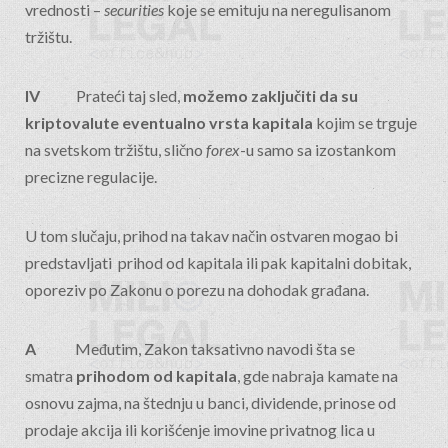
vrednosti –
securities
koje se emituju na neregulisanom
tržištu.
IV
Prateći taj sled,
možemo zaključiti da su
kriptovalute eventualno vrsta kapitala
kojim se trguje
na svetskom tržištu, slično
forex
-u samo sa izostankom
precizne regulacije.
U tom slučaju, prihod na takav način ostvaren mogao bi
predstavljati prihod od kapitala ili pak kapitalni dobitak,
oporeziv po Zakonu o porezu na dohodak građana.
A
Međutim, Zakon taksativno navodi šta se
smatra
prihodom od kapitala
, gde nabraja kamate na
osnovu zajma, na štednju u banci, dividende, prinose od
prodaje akcija ili korišćenje imovine privatnog lica u