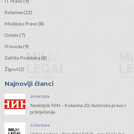
IT Pravo
(9)
Kolumne
(22)
Medijsko Pravo
(8)
Ostalo
(7)
Privreda
(9)
Zaštita Podataka
(8)
Žigovi
(2)
Najnoviji članci
20/04/2026
Nedeljnik NIN – Kolumna 20: Autorsko pravo i
priključenija
21/01/2026
Video nadzor u Republici Srbiji – pravni okvir i